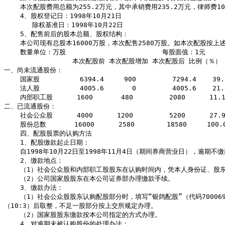
    本次配股费用总额为255.2万元，其中承销费用235.2万元，律师费10万元，验资费用10万元。

    4、股权登记日：1998年10月21日

       除权基准日：1998年10月22日

    5、配售前后的股本总额、股权结构：

    本公司现有总股本16000万股，本次配售2580万股。如本次配股按上述方案如数认购，公司总股本将增至18580万股，股本结构变动情况如下表：

    数量单位：万股                        每股面值：1元

                 本次配股前 本次配股增加 本次配股后 比例（％）

一、尚未流通股份：

    国家股          6394.4     900         7294.4    39.26

    法人股          4005.6       0         4005.6    21.56

    内部职工股      1600       480         2080      11.19

二、已流通股份：

    社会公众股      4000      1200         5200      27.99

    股份总数       16000      2580        18580     100.00

    四、配股股票的认购方法

    1、配股缴款起止日期：

    自1998年10月22日至1998年11月4日（期间券商营业日），逾期不缴款者视为自动放弃认购权。

    2、缴款地点：

    （1）社会公众股和内部职工股股东在认购时间内，凭本人身份证、股东帐户卡在上海证券交易所各会员公司营业柜台办理缴款手续。

    （2）公司国家股股东在本公司证券部办理缴款手续。

    3、缴款办法：

    （1）社会公众股股东认购配股部分时，填写“银鸽配股”（代码700069），内部职工股认购配股部分时，填写“银鸽配股”（代码702069)，每股价格7.00元，配股数量的限额为截止股权登记日持有的股份数乘以配股比例
（10:3）后取整，不足一股部分按上交所规定办理。

    （2）国家股股东缴款按本公司指定的方式办理。

    4、对逾期未被认购股份的处理办法：
