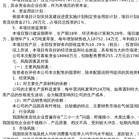
元，其余资金由企业自筹，作为本项目的资本金。

    4、资金用款计划：

    根据本项目计划安排及建设进度实施计划制定资金用款计划，项目计划建设期为二年，第一年计划用款7204.79万元，占项目总投资26.46％，第二年计划用款19697.08万元，占项目总投资的72.34％，第三年建成投产，投
资流动资金271.20万元，占项目总投资的1％。

    5、本项目效益测算：

    本项目预计建设期两年，生产期18年，经济寿命计算期为20年。项目建成投产后预计投产第一年生产达到设计能力的80％，年产2.72万吨，第二年生产达到设计能力的90％，产量为3.06万吨，第三年及以后各年达到设计能
力，新增年产3.4万吨麦草浆。每年增加销售收入10752.14万元，年利税335
    本项目投产后，全部投资财务内部收益率为10.29％（税后），投资回收期为9.71年（税后）（含建设期）。

    综上所述，本项目有良好的经济效益和社会效益，具有相当大的市场潜力。

    公司本次配股可募集资金18060万元，扣除配售费用255.2万元后17804.8募集万元，本项目须投入16650万元，剩余部分用于补充公司流动资金需要。

    七、风险因素及对策

    （一）主要风险因素：

    投资者在评价本公司本次配售的股票时，除本配股说明书提供的其他资料外，应特别认真考虑以下风险因素：

    1、经营风险：

    （1）对主要生产原材料的依赖：

    公司的主要生产原料是麦草，每年需消耗麦草约24万吨。如果遇到特大农业自然灾害，麦草的价格发生波动，会对本公司的生产成本造成一定影响；本公司的生产辅料为烧碱、液氯等化工原料，占生产成本的40％以上。一旦这
类产品的价格发生波动，会大幅度影响到公司的生产成本。

    （2）对产品销售地区的依赖：

    本公司的产品因具有纤维短、比较脆的特点，主要销售市场在气候湿润的南方地区，客户主要分布在江苏、安徽、浙江、江西、湖南、湖北等省区，如果上述地区的市场情况发生变化，将直接影响公司产品的销售情况．

    2、行业风险：

    我国制浆造纸企业普遍存在“三小一大”问题，即规模小、木浆比重小、中高档品种比重小、污染大，存在一定行业风险。近几年，制浆造纸行业发生重大变化，市场竞争激烈，行业利润率下降，再加上国外造纸企业大量倾销，
我国造纸企业由于规模小，产品质量、档次不高，受到较大冲击，短期内局面
    3、市场风险：

    我国纸张市场虽然人均年消费量与世界人均平均水平相比，差距较大，市场尚有较大发展空间，但国家“九五”计划预计，未来几年造纸行业年增长仅为3％－4％，低于整体经济增长速度。因此，未来一段时间市场激烈竞争局面