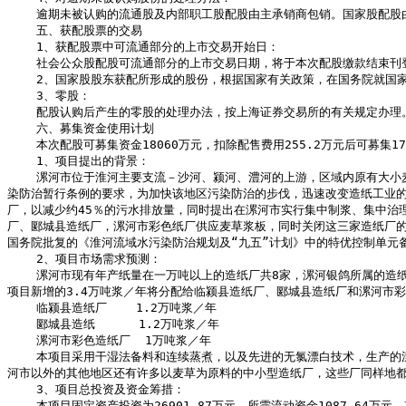
    逾期未被认购的流通股及内部职工股配股由主承销商包销。国家股配股由承销商代销，如国家股股东未能按配股方案足额认购900万股，承销商将把剩余股份退还给公司。

    五、获配股票的交易

    1、获配股票中可流通部分的上市交易开始日：

    社会公众股配股可流通部分的上市交易日期，将于本次配股缴款结束刊登股份变动公告；与上海证券交易所协商后，再行公告。

    2、国家股股东获配所形成的股份，根据国家有关政策，在国务院就国家股的流通问题作出新的规定以前，暂不上市流通。

    3、零股：

    配股认购后产生的零股的处理办法，按上海证券交易所的有关规定办理。

    六、募集资金使用计划

    本次配股可募集资金18060万元，扣除配售费用255.2万元后可募集17804.8万元，根据公司第六次股东大会决议，投资于“扩建3.4万吨漂白麦草浆工程”，该项目已经国家计委计机轻[1998]444号文批复立项。

    1、项目提出的背景：

    漯河市位于淮河主要支流－沙河、颍河、澧河的上游，区域内原有大小麦草浆造纸厂共计47家，1995年之前这47家造纸厂每年有4100多万吨废水未经任何处理直接向沟渠排放，最终汇入淮河，严重的污染破坏了淮河流域水志
染防治暂行条例的要求，为加快该地区污染防治的步伐，迅速改变造纸工业的污
厂，以减少约45％的污水排放量，同时提出在漯河市实行集中制浆、集中治
厂、郾城县造纸厂，漯河市彩色纸厂供应麦草浆板，同时关闭这三家造纸厂
国务院批复的《淮河流域水污染防治规划及“九五”计划》中的特优控制单元
    2、项目市场需求预测：

    漯河市现有年产纸量在一万吨以上的造纸厂共8家，漯河银鸽所属的造纸一分厂现有年产3.4万吨漂白麦草浆的生产能力，本项目建成后，新增年产3.4万吨漂白麦草浆的生产能力，这样，公司的制浆规模将达到7万吨／年，本
项目新增的3.4万吨浆／年将分配给临颍县造纸厂、郾城县造纸厂和漯河市
    临颍县造纸厂    1.2万吨浆／年

    郾城县造纸      1.2万吨浆／年

    漯河市彩色造纸厂  1万吨浆／年

    本项目采用干湿法备料和连续蒸煮，以及先进的无氯漂白技术，生产的漂白麦草浆的质量上乘，漯河市所辖的舞阳县一纸厂、舞阳县二纸厂、舞阳县三纸厂都是以麦草为原料、年产纸量在一万吨以上的中型造纸厂，河南省除漯
河市以外的其他地区还有许多以麦草为原料的中小型造纸厂，这些厂同样地都
    3、项目总投资及资金筹措：

    本项目固定资产投资为26901.87万元，所需流动资金1087.64万元，其中铺底流动资金326.29万元。本项目总投资为27228.18万元，其资金来源为：拟申请日本协力基金1100万美元借款，同时申请环保治理借款3324万