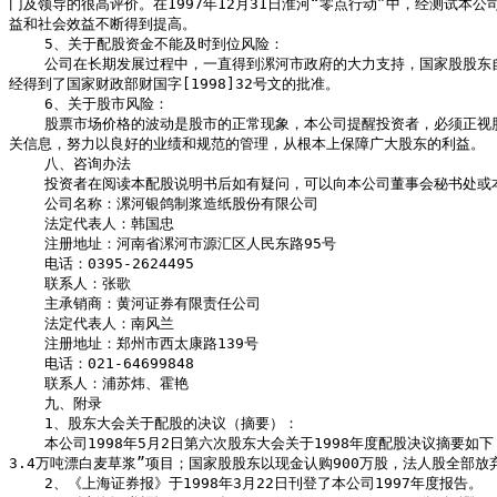
门及领导的很高评价。在1997年12月31日淮河“零点行动”中，经测试本
益和社会效益不断得到提高。

    5、关于配股资金不能及时到位风险：

    公司在长期发展过程中，一直得到漯河市政府的大力支持，国家股股东自1993年以来的红利全部留在公司支持公司的生产经营。国家股股东已承诺以国家股的全部红利认购配股，其余部分以现金补齐，国家股股东的认购方案已
经得到了国家财政部财国字[1998]32号文的批准。

    6、关于股市风险：

    股票市场价格的波动是股市的正常现象，本公司提醒投资者，必须正视股价波动及今后股市中可能出现的风险，以便作出更确的投资决策。本公司将严守有关法律法规的规定，遵照“三公”原则及时、准确、完整地披露公司的有
关信息，努力以良好的业绩和规范的管理，从根本上保障广大股东的利益。

    八、咨询办法

    投资者在阅读本配股说明书后如有疑问，可以向本公司董事会秘书处或本次配股主承销商查询：

    公司名称：漯河银鸽制浆造纸股份有限公司

    法定代表人：韩国忠

    注册地址：河南省漯河市源汇区人民东路95号

    电话：0395-2624495

    联系人：张歌

    主承销商：黄河证券有限责任公司

    法定代表人：南风兰

    注册地址：郑州市西太康路139号

    电话：021-64699848

    联系人：浦苏炜、霍艳

    九、附录

    1、股东大会关于配股的决议（摘要）：

    本公司1998年5月2日第六次股东大会关于1998年度配股决议摘要如下：以1997年12月31日总股本16000万股计每10股配3股；配股价格为每股6-8元人民币；配股方案有效期为股东大会通过后一年；募集资金主要用于“扩建
3.4万吨漂白麦草浆”项目；国家股股东以现金认购900万股，法人股全部放
    2、《上海证券报》于1998年3月22日刊登了本公司1997年度报告。
