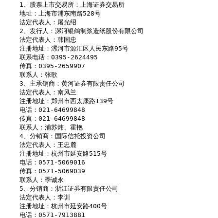
    1、股票上市交易所：上海证券交易所

    地址：上海市浦东南路528号

    法定代表人：屠光绍

    2、发行人：漯河银鸽制浆造纸股份有限公司

    法定代表人：韩国忠

    注册地址：漯河市源汇区人民东路95号

    联系电话：0395-2624495

    传真：0395-2659907

    联系人：张歌

    3、主承销商：黄河证券有限责任公司

    法定代表人：南风兰

    注册地址：郑州市西太康路139号

    电话：021-64699848

    传真：021-64699848

    联系人：浦苏炜、霍艳

    4、分销商：国际信托投资公司

    法定代表人：王忠麓

    注册地址：杭州市延安路515号

    电话：0571-5069016

    传真：0571-5069039

    联系人：季诚永

    5、分销商：浙江证券有限责任公司

    法定代表人：李训

    注册地址：杭州市延安路400号

    电话：0571-7913881
