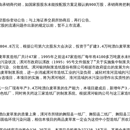
染状况，漯河市政府以漯政（1995）95号文件颁发了“关于实施集中制浆
理污染、分散造纸。漯河银鸽制浆造纸股份有限公司根据市政府提出的发展方向
的麦草制浆系统，进一步消减漯河市造纸工业的污染负荷，减轻对淮河流域的污
备选项目，本项目的实施，将为漯河地区、淮河流域的水污染治理作出实质性的贡
彩色纸厂，同时将关闭这三家造纸厂的制浆系统。根据漯河银鸽公司与这三家造纸
面临环境污染问题，相信本项目的商品麦草浆一定会为这些中小型造纸厂所欢迎