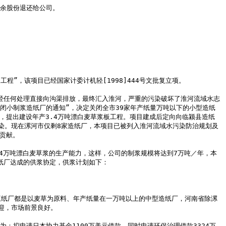
关闭小制浆造纸厂的通知”，决定关闭全市39家年产纸量万吨以下的小型造纸
，提出建设年产3.4万吨漂白麦草浆板工程。项目建成后定向向临颍县造纸
染。现在漯河市仅剩8家造纸厂，本项目已被列入淮河流域水污染防治规划及
献。

厂达成的供浆协定，供浆计划如下：

，市场前景良好。
